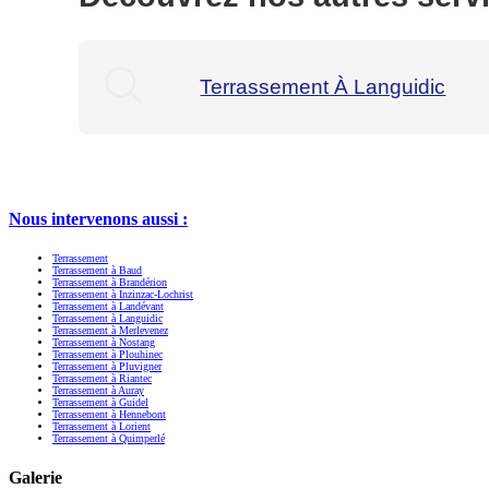
Terrassement À Languidic
Nous intervenons aussi :
Terrassement
Terrassement à Baud
Terrassement à Brandérion
Terrassement à Inzinzac-Lochrist
Terrassement à Landévant
Terrassement à Languidic
Terrassement à Merlevenez
Terrassement à Nostang
Terrassement à Plouhinec
Terrassement à Pluvigner
Terrassement à Riantec
Terrassement à Auray
Terrassement à Guidel
Terrassement à Hennebont
Terrassement à Lorient
Terrassement à Quimperlé
Galerie