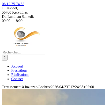
06 12 75 74 53
1 Trevidel,
56700 Kervignac
Du Lundi au Samedi:
09:00 – 18:00
Passer
au
contenu
Rechercher:
Accueil
Prestations
Réalisations
Contact
Terrassement à Inzinzac-Lochrist
2026-04-23T12:24:35+02:00