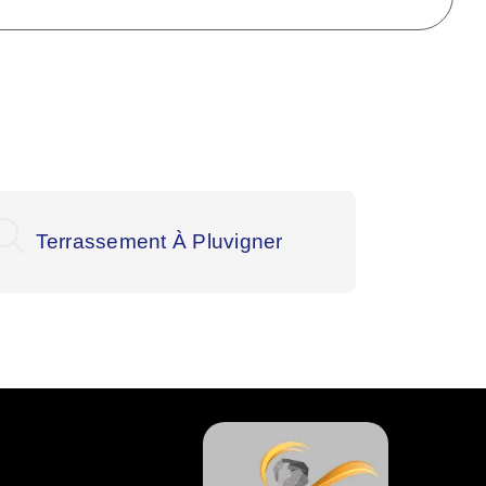
Terrassement À Pluvigner
Ter