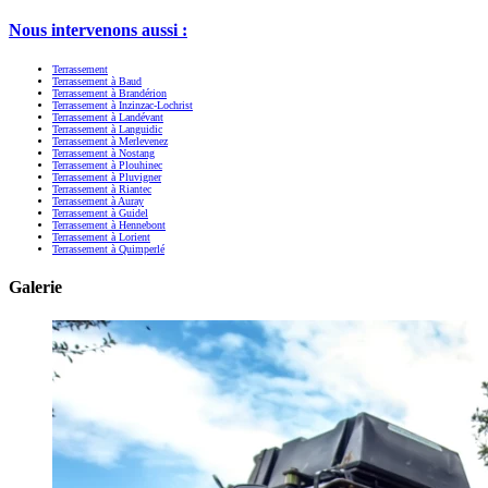
Nous intervenons aussi :
Terrassement
Terrassement à Baud
Terrassement à Brandérion
Terrassement à Inzinzac-Lochrist
Terrassement à Landévant
Terrassement à Languidic
Terrassement à Merlevenez
Terrassement à Nostang
Terrassement à Plouhinec
Terrassement à Pluvigner
Terrassement à Riantec
Terrassement à Auray
Terrassement à Guidel
Terrassement à Hennebont
Terrassement à Lorient
Terrassement à Quimperlé
Galerie