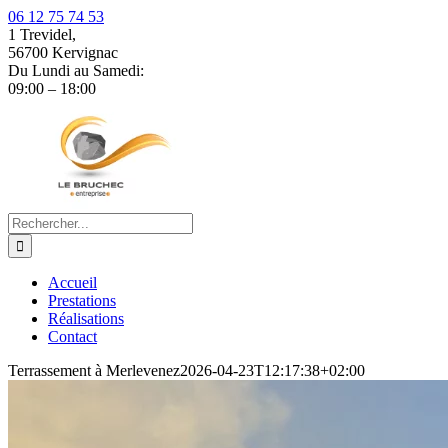
06 12 75 74 53
1 Trevidel,
56700 Kervignac
Du Lundi au Samedi:
09:00 – 18:00
Passer
au
contenu
Rechercher:
Accueil
Prestations
Réalisations
Contact
Terrassement à Merlevenez
2026-04-23T12:17:38+02:00